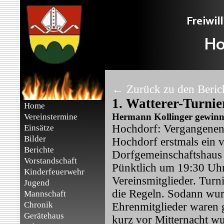
← Zurück zu den Beri
1. Watterer-Turni
Home
Hermann Kollinger gewinn
Vereinstermine
Hochdorf: Vergangenen 
Einsätze
Bilder
Hochdorf erstmals ein v
Berichte
Dorfgemeinschaftshaus
Vorstandschaft
Pünktlich um 19:30 Uh
Kinderfeuerwehr
Vereinsmitglieder. Turni
Jugend
die Regeln. Sodann wurd
Mannschaft
Chronik
Ehrenmitglieder waren 
Gerätehaus
kurz vor Mitternacht w